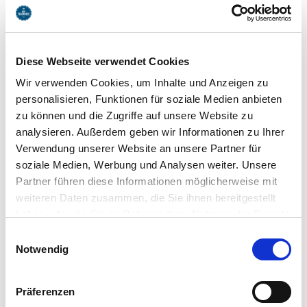
Diese Webseite verwendet Cookies
Wir verwenden Cookies, um Inhalte und Anzeigen zu
personalisieren, Funktionen für soziale Medien anbieten
zu können und die Zugriffe auf unsere Website zu
analysieren. Außerdem geben wir Informationen zu Ihrer
Verwendung unserer Website an unsere Partner für
soziale Medien, Werbung und Analysen weiter. Unsere
Partner führen diese Informationen möglicherweise mit
weiteren Daten zusammen, die Sie ihnen bereitgestellt
Grete Dispeker wird Grete Weil
haben oder die Sie im Rahmen Ihrer Nutzung der Dienste
gesammelt haben. Sie geben Einwilligung zu unseren
Einwilligungsauswahl
Im
Rottach-Egerner Rathaus
heiratete Grete Dispeker 1932
Cookies, wenn Sie unsere Webseite weiterhin nutzen.
Notwendig
den promovierten Literaten und Philosoph Edgar Weil, der als
Dramaturg bei den Münchener Kammerspielen arbeitete. 1935
folgte sie ihm ins Exil nach Amsterdam, wo sie als Fotografin
Präferenzen