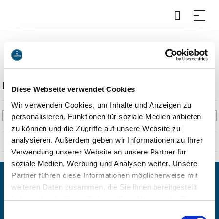
Wasserwirtschaftsamt München
Beschreibung
Diese Webseite verwendet Cookies
Wir verwenden Cookies, um Inhalte und Anzeigen zu
Das Wasserwirtschaftsamt München sorgt für den
personalisieren, Funktionen für soziale Medien anbieten
Hochwasserschutz, die Gewässerpflege und die nachhaltige
zu können und die Zugriffe auf unsere Website zu
Nutzung von Wasserressourcen in der Region. Es überwacht
analysieren. Außerdem geben wir Informationen zu Ihrer
Gewässer, betreut Stauanlagen und setzt Maßnahmen zur
Verwendung unserer Website an unsere Partner für
Verbesserung des Gewässerschutzes um.
soziale Medien, Werbung und Analysen weiter. Unsere
Partner führen diese Informationen möglicherweise mit
weiteren Daten zusammen, die Sie ihnen bereitgestellt
haben oder die Sie im Rahmen Ihrer Nutzung der Dienste
gesammelt haben. Sie geben Einwilligung zu unseren
Einwilligungsauswahl