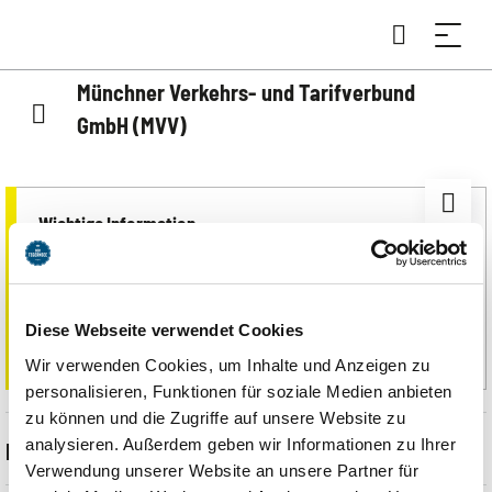
Münchner Verkehrs- und Tarifverbund
GmbH (MVV)
Wichtige Information
Mit der Gästekarte können nur die Linienbusse des MVV in
den Zonen 6 bis 9 sowie die Bayerische Regiobahn (BRB)
zwischen Tegernsee und Moosrain kostenlos genutzt
Diese Webseite verwendet Cookies
werden.
Wir verwenden Cookies, um Inhalte und Anzeigen zu
personalisieren, Funktionen für soziale Medien anbieten
zu können und die Zugriffe auf unsere Website zu
analysieren. Außerdem geben wir Informationen zu Ihrer
Beschreibung
Verwendung unserer Website an unsere Partner für