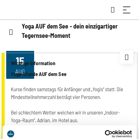
Yoga AUF dem See - dein einzigartiger
Tegernsee-Moment
15
Wichtige Information
AUG
Yoga-Stunde AUF dem See
Kurse finden samstags für Anfänger und „Yogis“ statt. Die
Mindestteilnehmerzahl beträgt vier Personen.
Bei schlechtem Wetter weichen wir in unseren „Indoor-
Yoga-Raum“, Adrian, im Hotel aus.
Gebucht werden kann bis
freitags um 15:30 Uhr.