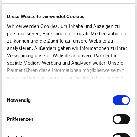
Diese Webseite verwendet Cookies
Event Informationen
Wir verwenden Cookies, um Inhalte und Anzeigen zu
personalisieren, Funktionen für soziale Medien anbieten
15.08.2026
zu können und die Zugriffe auf unsere Website zu
analysieren. Außerdem geben wir Informationen zu Ihrer
Verwendung unserer Website an unsere Partner für
08:30
soziale Medien, Werbung und Analysen weiter. Unsere
Partner führen diese Informationen möglicherweise mit
Bad Wiessee
weiteren Daten zusammen, die Sie ihnen bereitgestellt
haben oder die Sie im Rahmen Ihrer Nutzung der Dienste
gesammelt haben. Sie geben Einwilligung zu unseren
Alle Termine anzeigen
Einwilligungsauswahl
Cookies, wenn Sie unsere Webseite weiterhin nutzen.
Notwendig
Beschreibung
Präferenzen
Yogastunde AUF dem Tegernsee