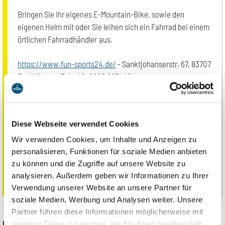
Bringen Sie Ihr eigenes E-Mountain-Bike, sowie den
eigenen Helm mit oder Sie leihen sich ein Fahrrad bei einem
örtlichen Fahrradhändler aus.
https://www.fun-sports24.de/
- Sanktjohanserstr. 67, 83707
Bad Wiessee Tel: +49 8022 6634404
Fahrrad Schmid
- Dr.Scheidstr. 19, 83707 Bad Wiessee Tel:
+49 8022 83619
Diese Webseite verwendet Cookies
Tegernsee Bike
- Hirschbergstr. 4, 83707 Bad Wiessee Tel
Wir verwenden Cookies, um Inhalte und Anzeigen zu
+49 8022 2713375
personalisieren, Funktionen für soziale Medien anbieten
zu können und die Zugriffe auf unsere Website zu
Anmeldeschluss bis Montag 15:00 Uhr.
analysieren. Außerdem geben wir Informationen zu Ihrer
Verwendung unserer Website an unsere Partner für
soziale Medien, Werbung und Analysen weiter. Unsere
Partner führen diese Informationen möglicherweise mit
Event Informationen
weiteren Daten zusammen, die Sie ihnen bereitgestellt