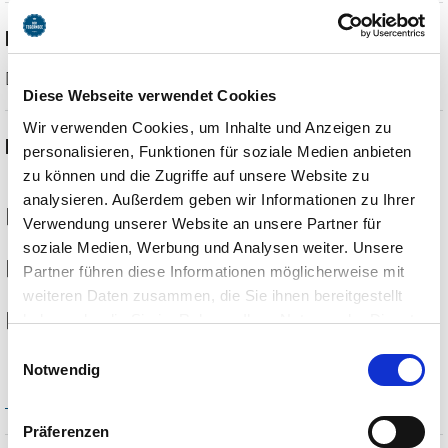
Dauer
Personen verbringen hier durchschnittlich
3 Stunden
.
Diese Webseite verwendet Cookies
Wir verwenden Cookies, um Inhalte und Anzeigen zu
Event Informationen
personalisieren, Funktionen für soziale Medien anbieten
zu können und die Zugriffe auf unsere Website zu
analysieren. Außerdem geben wir Informationen zu Ihrer
11.08.2026
Verwendung unserer Website an unsere Partner für
soziale Medien, Werbung und Analysen weiter. Unsere
13:45
Partner führen diese Informationen möglicherweise mit
weiteren Daten zusammen, die Sie ihnen bereitgestellt
haben oder die Sie im Rahmen Ihrer Nutzung der Dienste
Bad Wiessee
gesammelt haben. Sie geben Einwilligung zu unseren
Einwilligungsauswahl
Cookies, wenn Sie unsere Webseite weiterhin nutzen.
Notwendig
Alle Termine anzeigen
Präferenzen