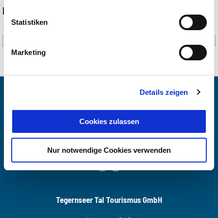
Beschreibung
Statistiken
Mit der Landschafts-und Kulturführerin Marianne Saller gehen Sie
auf Entdeckungstour.
Marketing
Entlang des Sees oder durch die wunderschöne Landschaft
erkunden die Teilnehmer die Region rund um den Tegernsee.
Details zeigen
Nach einer leichten Wanderung mit kulturellen Informationen
kehren Sie noch gemütlich ein.
Cookies zulassen
28.07.2026 Bad Wiessee Jachthaus - Badehaus Terassenhof
04.08.2026 Rottach-Egern Wallbergweg - Wolfsschlucht
Nur notwendige Cookies verwenden
11.08.2026 Tegernsee Schloss Tegernsee - Neureuthwaldweg
18.08.2026 Kreuth Wildbad Kreuth - Schwaigeralmweg
25.08.2026 Bad Wiessee Franzosenwald
Tegernseer Tal Tourismus GmbH
Treffpunkt 13:45 Uhr in der Tourist- Information Bad Wiessee.