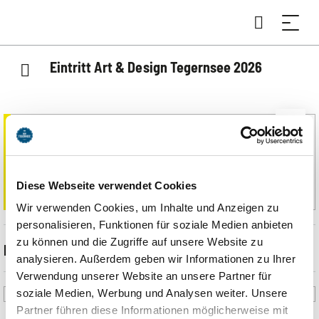
Eintritt Art & Design Tegernsee 2026
Wichtige Information
Alle weiteren Informationen und das Programm hierzu
finden Sie unter
ART & DESIGN
Diese Webseite verwendet Cookies
Wir verwenden Cookies, um Inhalte und Anzeigen zu
personalisieren, Funktionen für soziale Medien anbieten
zu können und die Zugriffe auf unsere Website zu
Beschreibung
analysieren. Außerdem geben wir Informationen zu Ihrer
Verwendung unserer Website an unsere Partner für
ART & DESIGN Tegernsee ist die feinste und kleinste Kunst- und
soziale Medien, Werbung und Analysen weiter. Unsere
Designmesse in Bayern, die jährlich seit 2022 in einem attraktiven
Partner führen diese Informationen möglicherweise mit
historischen Ambiente von Gut Kaltenbrunn stattfindet. Im Süden