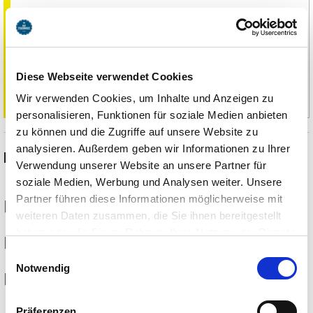
Freuen Sie sich auf mitreißende Klänge von Mundart Brass,
die mit ihren kraftvollen Bläsern für Stimmung sorgen, und
lassen Sie sich von bayerischem Rap begeistern - Ein
Sound, der die Bergluft zum Beben bringt! Genießen Sie die
Diese Webseite verwendet Cookies
atemberaubende Aussicht und die entspannte Atmosphäre.
Wir verwenden Cookies, um Inhalte und Anzeigen zu
personalisieren, Funktionen für soziale Medien anbieten
zu können und die Zugriffe auf unsere Website zu
analysieren. Außerdem geben wir Informationen zu Ihrer
Event Informationen
Verwendung unserer Website an unsere Partner für
soziale Medien, Werbung und Analysen weiter. Unsere
Partner führen diese Informationen möglicherweise mit
12.09.2026
weiteren Daten zusammen, die Sie ihnen bereitgestellt
haben oder die Sie im Rahmen Ihrer Nutzung der Dienste
14:00
gesammelt haben. Sie geben Einwilligung zu unseren
Einwilligungsauswahl
Cookies, wenn Sie unsere Webseite weiterhin nutzen.
Notwendig
Schliersee
Präferenzen