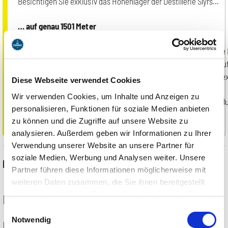
Besichtigen Sie exklusiv das Höhenlager der Destillerie Slyrs…
… auf genau 1501 Meter
Berge vor der Haustür, eine Idee im Kopf: SLYRS Whisky, der die 
dafür ausgewählte Whiskyfässer wurden auf 1501 Meter Höhe au
transportiert. Dort reift dieser Whisky bei reinster Bergluft u
Diese Webseite verwendet Cookies
Wir verwenden Cookies, um Inhalte und Anzeigen zu
Genießen Sie als einer von wenigen Teilnehmern bei dieser exklu
personalisieren, Funktionen für soziale Medien anbieten
Destillate in der Whiskey-Lounge.
zu können und die Zugriffe auf unsere Website zu
analysieren. Außerdem geben wir Informationen zu Ihrer
Verwendung unserer Website an unsere Partner für
soziale Medien, Werbung und Analysen weiter. Unsere
Event Informationen
Partner führen diese Informationen möglicherweise mit
weiteren Daten zusammen, die Sie ihnen bereitgestellt
haben oder die Sie im Rahmen Ihrer Nutzung der Dienste
12.09.2026
gesammelt haben. Sie geben Einwilligung zu unseren
Einwilligungsauswahl
Cookies, wenn Sie unsere Webseite weiterhin nutzen.
Notwendig
14:00