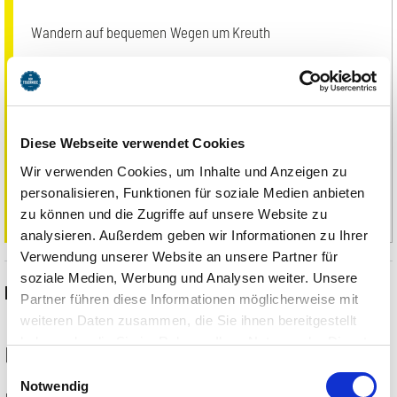
Wandern auf bequemen Wegen um Kreuth
Augenübungen mit Aussicht auf Wallberg und Blauberge
Entspannung und Energetisierung der Augen
Diese Webseite verwendet Cookies
Aktivierung der Sehkraft durch Licht und Schatten
Wir verwenden Cookies, um Inhalte und Anzeigen zu
personalisieren, Funktionen für soziale Medien anbieten
Ausrüstung
: Wanderausrüstung, Getränk
zu können und die Zugriffe auf unsere Website zu
analysieren. Außerdem geben wir Informationen zu Ihrer
Verwendung unserer Website an unsere Partner für
soziale Medien, Werbung und Analysen weiter. Unsere
Event Informationen
Partner führen diese Informationen möglicherweise mit
weiteren Daten zusammen, die Sie ihnen bereitgestellt
haben oder die Sie im Rahmen Ihrer Nutzung der Dienste
07.11.2026
gesammelt haben. Sie geben Einwilligung zu unseren
Einwilligungsauswahl
Cookies, wenn Sie unsere Webseite weiterhin nutzen.
Notwendig