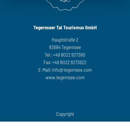
Blumen und Bäumen wandern zu lassen und die friedliche
Atmosphäre in uns aufzunehmen.
Am Ende der Wanderung besteht die Möglichkeit, in einem der
Tegernseer Tal Tourismus GmbH
Restaurants in Kreuth einzukehren.
Hauptstraße 2
Gesamtstrecke etwa 2,6 km, leicht
83684 Tegernsee
Tel.: +49 8022 927380
Termine:
Fax: +49 8022 9273822
E-Mail:
info@tegernsee.com
07.11.2026
www.tegernsee.com
Copyright
COOKIES VERWALTEN