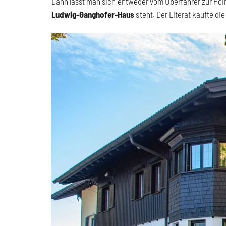
Dann lässt man sich entweder vom Überfahrer zur Poin
Ludwig-Ganghofer-Haus