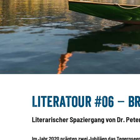
LiteraTour #06 – B
Literarischer Spaziergang von Dr. Pete
Im Jahr 2020 prägten zwei Jubiläen das Tegernseer 