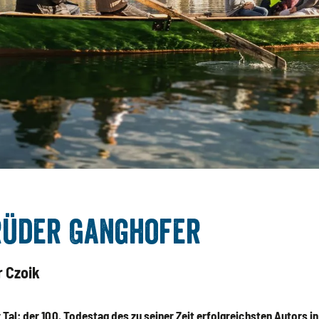
rüder Ganghofer
r Czoik
Tal: der 100. Todestag des zu seiner Zeit erfolgreichsten Autors i