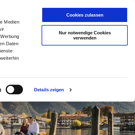
Karte
Wallet
Live
Cookies zulassen
le Medien
ir
Nur notwendige Cookies
Gästekarte
, Werbung
verwenden
ren Daten
ienste
weiterhin
g
Details zeigen