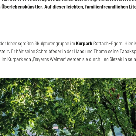
m Überlebenskünstler. Auf dieser leichten, familienfreundlichen Li
n der lebensgroßen Skulpturengruppe im
Kurpark
Rottach-Egern. Hier i
llt. Er hält seine Schreibfeder in der Hand und Thoma seine Tabakspf
t. Im Kurpark von „Bayerns Weimar“ werden sie durch Leo Slezak in sei