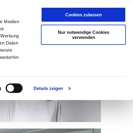
Karte
Wallet
Live
Cookies zulassen
le Medien
ir
Nur notwendige Cookies
Gästekarte
, Werbung
verwenden
ren Daten
ienste
weiterhin
g
Details zeigen