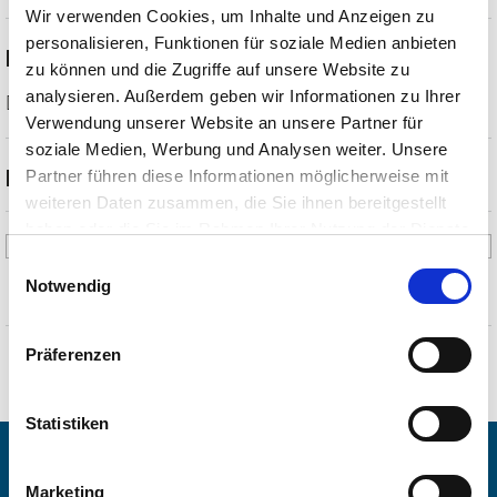
Wir verwenden Cookies, um Inhalte und Anzeigen zu
personalisieren, Funktionen für soziale Medien anbieten
Dauer
zu können und die Zugriffe auf unsere Website zu
analysieren. Außerdem geben wir Informationen zu Ihrer
Personen verbringen hier durchschnittlich
3 Stunden
.
Verwendung unserer Website an unsere Partner für
soziale Medien, Werbung und Analysen weiter. Unsere
Beschreibung
Partner führen diese Informationen möglicherweise mit
weiteren Daten zusammen, die Sie ihnen bereitgestellt
Atelier im Dialog ist ein privat buchbares Atelierformat innerhalb der
haben oder die Sie im Rahmen Ihrer Nutzung der Dienste
Kunstakademie Tegernsee.
gesammelt haben. Sie geben Einwilligung zu unseren
Einwilligungsauswahl
Cookies, wenn Sie unsere Webseite weiterhin nutzen.
Notwendig
Das Format richtet sich an Einzelpersonen, Paare oder kleine private
Gruppen, die eine individuelle Ateliererfahrung in ruhiger,
Präferenzen
künstlerischer Atmosphäre suchen.
Häufig Gestellte Fragen
Die Atelierzeit wird innerhalb des gebuchten Tages zwischen 9:00
Statistiken
und 20:00 Uhr individuell abgestimmt. Nach der Buchung melden
wir uns persönlich zur Terminvereinbarung bei Ihnen.
Marketing