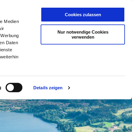
Karte
Wallet
Live
Cookies zulassen
le Medien
ir
Nur notwendige Cookies
Gästekarte
, Werbung
verwenden
ren Daten
ienste
weiterhin
g
Details zeigen