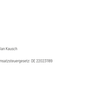
tian Kausch
msatzsteuergesetz: DE 220231189